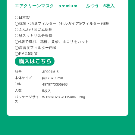
エアクリーンマスク premium ふつう 5枚入
〇日本製
◯抗菌・消臭フィルター（セルガイア®フィルター)採用
〇ふんわり耳ゴム採用
〇息スッキリ気分爽快
◯4層で風邪、花粉、黄砂、ホコリをカット
◯高密度フィルター内蔵
◯PM2.5対策
品番
JF004M-5
本体サイズ
約175x95mm
JAN
4979773305963
入数
5枚入
パッケージサイ
W128×H235×D15mm 20g
ズ